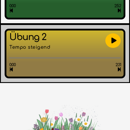
0:00
2:52
Übung 2
Tempo steigend
0:00
2:31
Der Frühling