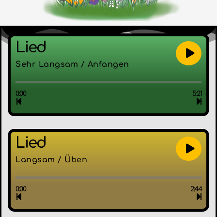
Lied
Sehr Langsam / Anfangen
0:00
5:21
Lied
Langsam / Üben
0:00
2:44