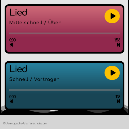
Lied
Mittelschnell / Üben
0:00
1:53
Lied
Schnell / Vortragen
0:00
1:18
© Die-magische-Gitarrenschule.com