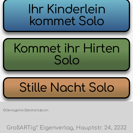
Ihr Kinderlein
kommet Solo
Kommet ihr Hirten
Solo
Stille Nacht Solo
© Die-magische-Gitarrenschule.com
GroßARTig* Eigenverlag, Hauptstr. 24, 2232